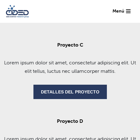
Menú
Saltar
al
contenido
Proyecto C
Lorem ipsum dolor sit amet, consectetur adipiscing elit. Ut
elit tellus, luctus nec ullamcorper mattis.
DETALLES DEL PROYECTO
Proyecto D
Lorem ipsum dolor sit amet, consectetur adipiscing elit. Ut