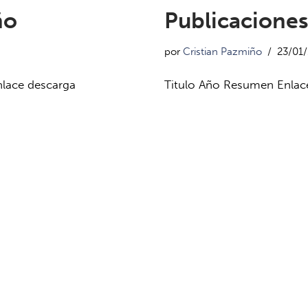
ño
Publicacione
por
Cristian Pazmiño
23/01
nlace descarga
Titulo Año Resumen Enlace