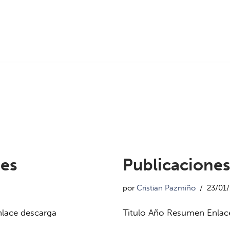
des
Publicacione
por
Cristian Pazmiño
23/01
nlace descarga
Titulo Año Resumen Enlace